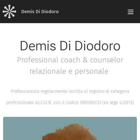
Demis Di Diodoro
Demis Di Diodoro
Professional coach & counselor
relazionale e personale
Professionista regolarmente iscritto al registro di categoria
professionale As.C.O.N. con il codice EM0082CO (ex lege 4/2013)